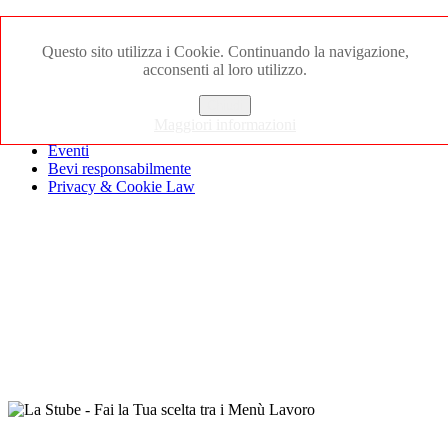
Bar Birrerria Tavola calda
Solo da Noi
Questo sito utilizza i Cookie. Continuando la navigazione,
Menu lavoro
acconsenti al loro utilizzo.
La Storia
In poche parole
Chiudi
Entra in contatto
Maggiori informazioni
Gallerie
Eventi
Bevi responsabilmente
Privacy & Cookie Law
La Stube
Bar Birreria Bruschetteria Tavola calda e
fredda